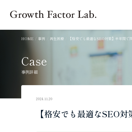
Growth Factor Project
HOME
事例
再生医療
【格安でも最適なSEO対策】半年間で
Case
事例詳細
2024.11.20
【格安でも最適なSEO対