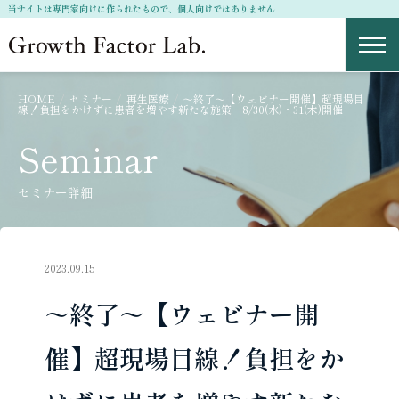
当サイトは専門家向けに作られたもので、個人向けではありません
Growth Factor Project
HOME
セミナー
再生医療
～終了～【ウェビナー開催】超現場目
線！負担をかけずに患者を増やす新たな施策 8/30(水)・31(木)開催
Seminar
セミナー詳細
2023.09.15
～終了～【ウェビナー開
催】超現場目線！負担をか