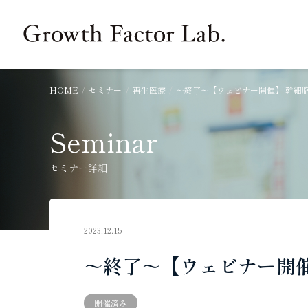
Growth Factor Project
HOME
セミナー
再生医療
～終了～【ウェビナー開催】 幹細胞培養
Seminar
セミナー詳細
2023.12.15
～終了～【ウェビナー開催】
開催済み