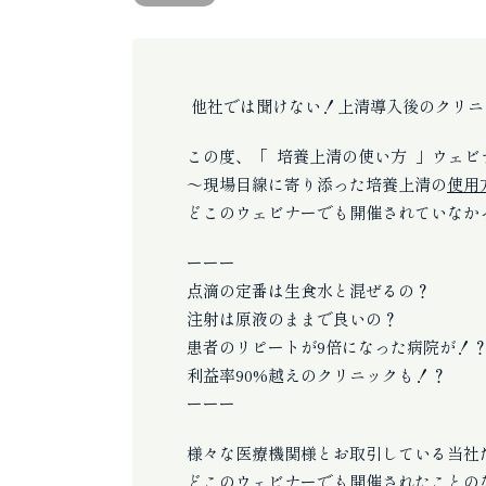
他社では聞けない！上清導入後のクリニ
この度、「 培養上清の使い方 」ウェビ
～現場目線に寄り添った培養上清の
使用
どこのウェビナーでも開催されていなか
ーーー
点滴の定番は生食水と混ぜるの？
注射は原液のままで良いの？
患者のリピートが9倍になった病院が！
利益率90%越えのクリニックも！？
ーーー
様々な医療機関様とお取引している当社
どこのウェビナーでも開催されたことの