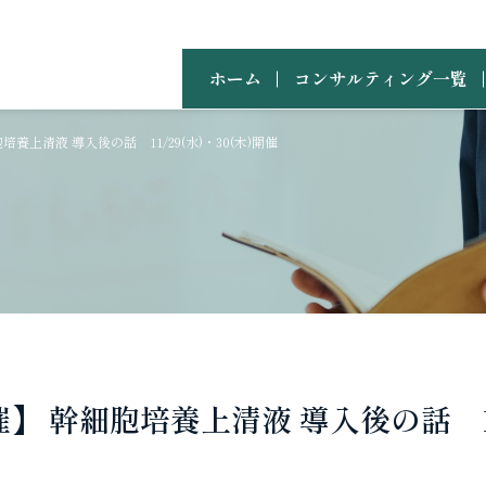
ホーム
コンサルティング一覧
上清液 導入後の話 11/29(水)・30(木)開催
 幹細胞培養上清液 導入後の話 11/