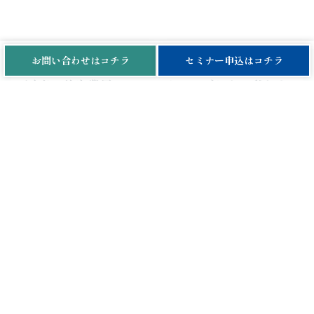
お問い合わせは
コチラ
セミナー申込は
コチラ
医療・美容業界のマーケティングなら、私たち
にお任せください
医療・美容業界の独自の悩み改善や、
成果に繋がる最適なマーケティングプランをご提案致しま
す。
まずは、お気軽にご相談ください。
今すぐ相談
© Growth Factor Project. All rights reserved.